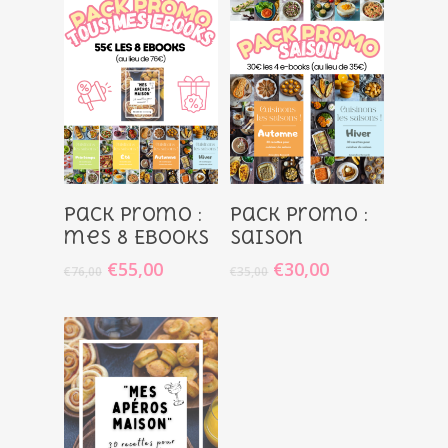
Ajouter
Ajouter
Pack promo :
Pack promo :
Au Panier
Au Panier
mes 8 Ebooks
Saison
€
55,00
€
30,00
€
76,00
€
35,00