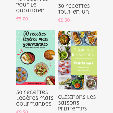
Au Panier
Ajouter
pour le
30 recettes
quotidien
Au Panier
tout-en-un
€
5,00
€
9,50
Ajouter
50 recettes
Ajouter
Cuisinons les
Au Panier
légères mais
Au Panier
saisons –
gourmandes
Printemps
€
9,50