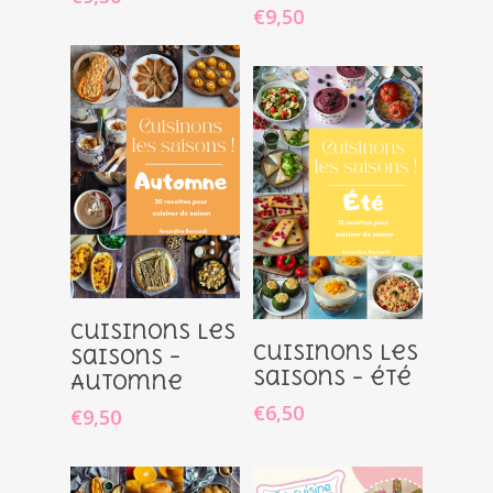
€
9,50
Ajouter
Cuisinons les
Ajouter
Cuisinons les
Au Panier
saisons –
Au Panier
saisons – été
Automne
€
6,50
€
9,50