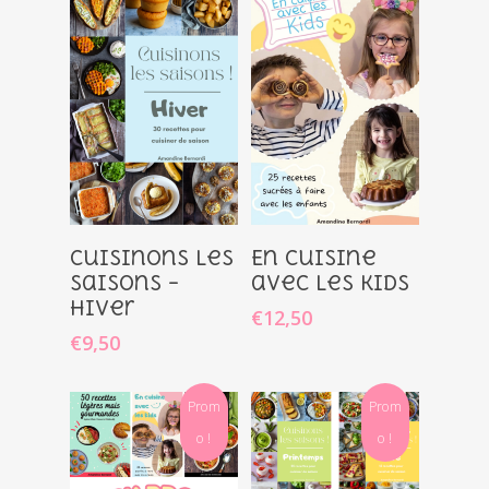
Ajouter
Ajouter
Cuisinons les
En Cuisine
Au Panier
Au Panier
saisons –
avec les Kids
Hiver
€
12,50
€
9,50
Prom
Prom
o !
o !